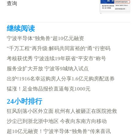
查询
宁波半导体"独角兽"超10亿元融资
"千万工程"再升级:解码共同富裕的"甬"行密码
考核获优秀 宁波连续19年获省"平安市"称号
服务业扩大开放 宁波等9城纳入试点
出炉!1916名幸运购房人分享1.6亿元购房配送券
猛涨！足金饰品报价直逼每克1000元
狂风刮落小区外立面 杭州有人被砸正在医院抢救
沙尘已到浙北浙中地区 今夜向东南方向移动
超10亿元融资！宁波半导体“独角兽”传来喜讯