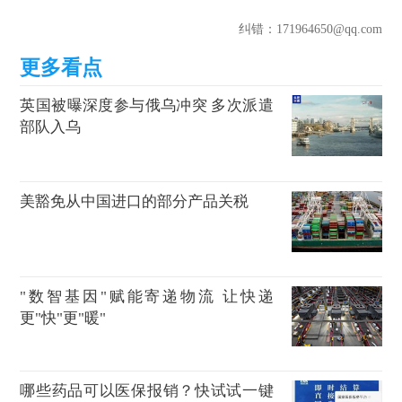
纠错
：171964650@qq.com
英国被曝深度参与俄乌冲突 多次派遣
部队入乌
美豁免从中国进口的部分产品关税
"数智基因"赋能寄递物流 让快递
更"快"更"暖"
哪些药品可以医保报销？快试试一键