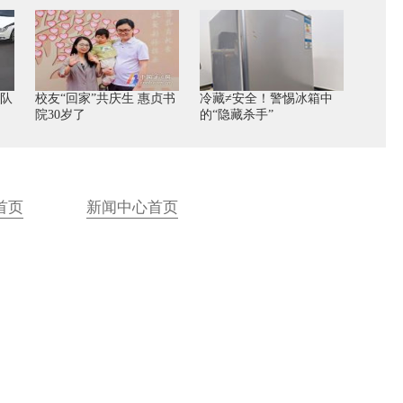
警队
校友“回家”共庆生 惠贞书
冷藏≠安全！警惕冰箱中
院30岁了
的“隐藏杀手”
首页
新闻中心首页