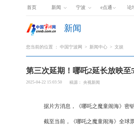
首页
新闻
宁波
e点通
论
新闻
您当前的位置 ：
中国宁波网
>
新闻中心
>
文娱
第三次延期！哪吒2延长放映至5
2025-04-22 15:03:50
稿源：
央视新闻
据片方消息，《哪吒之魔童闹海》密钥
截至当前，《哪吒之魔童闹海》全球票房