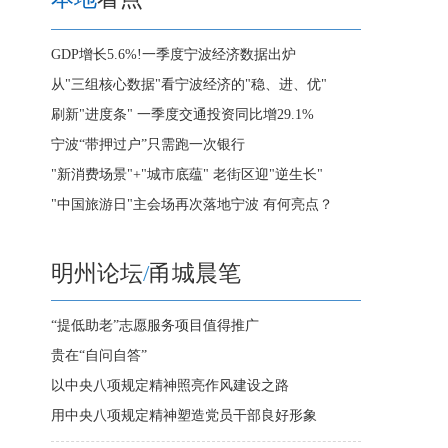
GDP增长5.6%!一季度宁波经济数据出炉
从"三组核心数据"看宁波经济的"稳、进、优"
刷新"进度条" 一季度交通投资同比增29.1%
宁波“带押过户”只需跑一次银行
"新消费场景"+"城市底蕴" 老街区迎"逆生长"
"中国旅游日"主会场再次落地宁波 有何亮点？
明州论坛
/
甬城晨笔
“提低助老”志愿服务项目值得推广
贵在“自问自答”
以中央八项规定精神照亮作风建设之路
用中央八项规定精神塑造党员干部良好形象