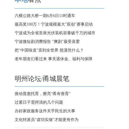
六横公路大桥一期6月6日11时通车
最高奖100万！宁波规模最大"双创"赛事启动
宁波成为全省首座光伏装机容量破千万的城市
宁波微短剧消费报告 "爽剧"最受喜爱
把“中国味道”卖到全世界 慈溪凭什么？
老年朋友们看过来 事关退休金、福利与保障
明州论坛
/
甬城晨笔
推动普惠托育，擦亮“甬有善育”
过紧日子需捋清的几个问题
办好家政服务这件关乎民生的大事
文化特派员“虚功实做”才能更有作为