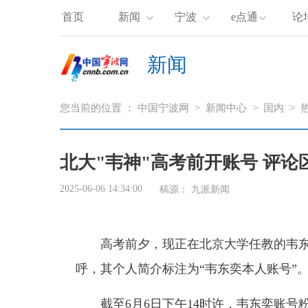
首页
新闻
宁波
e点通
论
新闻
您当前的位置 ：
中国宁波网
>
新闻中心
>
国内
>
北大"韦神"高考前开账号 评论
2025-06-06 14:34:00
稿源：
九派新闻
高考前夕，
现正在北京大学任教的韦东
呼，
其个人简介标注为“韦东奕本人账号”
截至6月6日下午14时许，
韦东奕账号粉