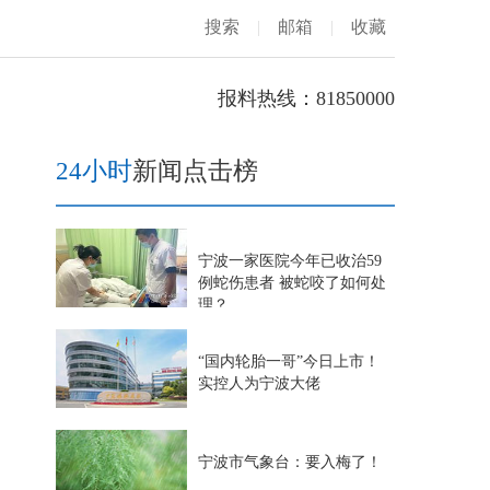
搜索
|
邮箱
|
收藏
报料热线：81850000
24小时
新闻点击榜
宁波一家医院今年已收治59
例蛇伤患者 被蛇咬了如何处
理？
“国内轮胎一哥”今日上市！
实控人为宁波大佬
宁波市气象台：要入梅了！