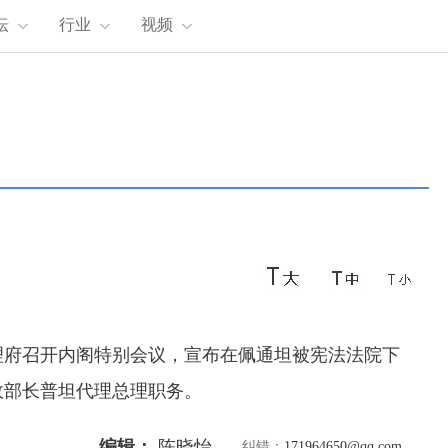
坛
行业
视频
理府召开内阁特别会议，宣布在佩通坦被宪法法院下
政部长普坦代理总理职务。
编辑：
陈晓怡
纠错：
171964650@qq.com