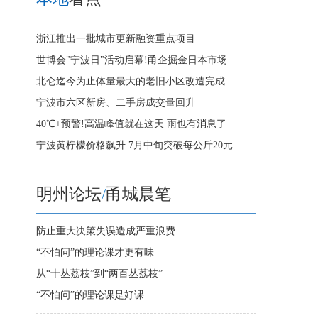
浙江推出一批城市更新融资重点项目
世博会"宁波日"活动启幕!甬企掘金日本市场
北仑迄今为止体量最大的老旧小区改造完成
宁波市六区新房、二手房成交量回升
40℃+预警!高温峰值就在这天 雨也有消息了
宁波黄柠檬价格飙升 7月中旬突破每公斤20元
明州论坛
/
甬城晨笔
防止重大决策失误造成严重浪费
“不怕问”的理论课才更有味
从“十丛荔枝”到“两百丛荔枝”
“不怕问”的理论课是好课