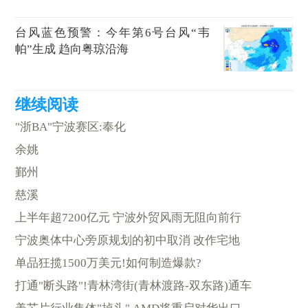
台风蓝色预警：今年第6号台风“韦
帕”生成 趋向粤琼沿海
"浙BA"宁波赛区:奉化
余姚
鄞州
慈溪
上半年超7200亿元 宁波外贸风雨无阻向前行
宁波奥体中心旁原规划的初中取消 改作宅地
单品狂揽1500万美元!如何制造爆款?
打通"断头路"!青林湾街(青林渡路-双东路)通车