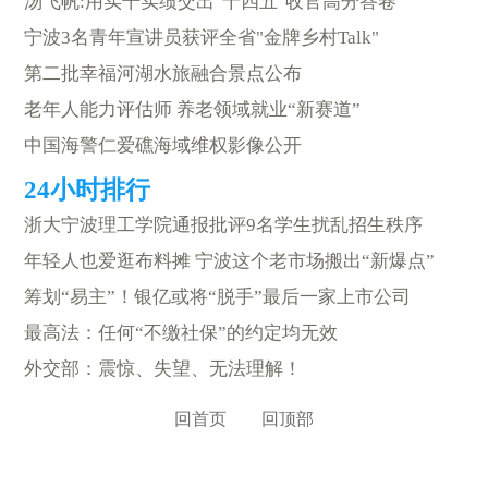
汤飞帆:用实干实绩交出"十四五"收官高分答卷
宁波3名青年宣讲员获评全省"金牌乡村Talk"
第二批幸福河湖水旅融合景点公布
老年人能力评估师 养老领域就业“新赛道”
中国海警仁爱礁海域维权影像公开
浙大宁波理工学院通报批评9名学生扰乱招生秩序
年轻人也爱逛布料摊 宁波这个老市场搬出“新爆点”
筹划“易主”！银亿或将“脱手”最后一家上市公司
最高法：任何“不缴社保”的约定均无效
外交部：震惊、失望、无法理解！
回首页
回顶部