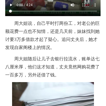
周大姐说，自己平时打两份工，对老公的巨
额花费
一点也不知情，还是
几天前，妹妹找到她
讨要3万多借款才起了疑心。追问丈夫后，她才
发现自家阁楼上的情况。
周大姐随后让儿子去银行拉流水，
账单达七
八厘米厚
，他们这才知道，丈夫竟然
网购
花费了
一百多万，另外还借了钱
。