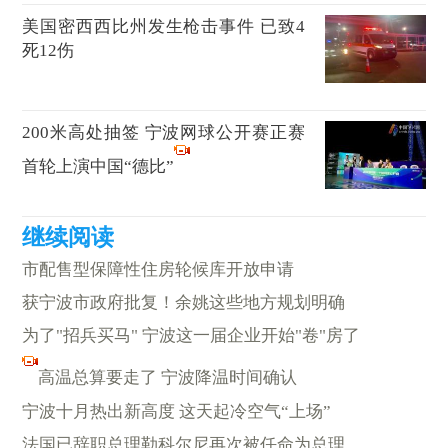
美国密西西比州发生枪击事件 已致4
死12伤
200米高处抽签 宁波网球公开赛正赛
首轮上演中国“德比”
市配售型保障性住房轮候库开放申请
获宁波市政府批复！余姚这些地方规划明确
为了"招兵买马" 宁波这一届企业开始"卷"房了
高温总算要走了 宁波降温时间确认
宁波十月热出新高度 这天起冷空气“上场”
法国已辞职总理勒科尔尼再次被任命为总理