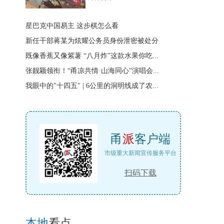
星巴克中国易主 这步棋怎么看
新任干部蒋某为炫耀公务员身份泄密被处分
既像香蕉又像紫薯 “八月炸”这款水果你吃...
张靓颖领衔！“甬凉共情·山海同心”演唱会...
我眼中的"十四五" | 6公里的洞明线成了农...
甬
派
客户端
市级重大新闻宣传服务平台
扫码下载
本地
看点