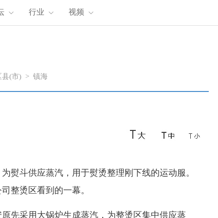
坛
行业
视频
县(市)
>
镇海
为熨斗供应蒸汽，用于熨烫整理刚下线的运动服。
公司整烫区看到的一幕。
原先采用大锅炉生成蒸汽，为整烫区集中供应蒸