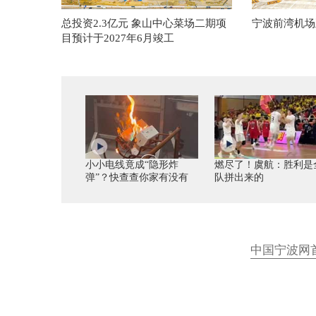
总投资2.3亿元 象山中心菜场二期项
宁波前湾机场
目预计于2027年6月竣工
小小电线竟成“隐形炸
燃尽了！虞航：胜利是
弹”？快查查你家有没有
队拼出来的
中国宁波网