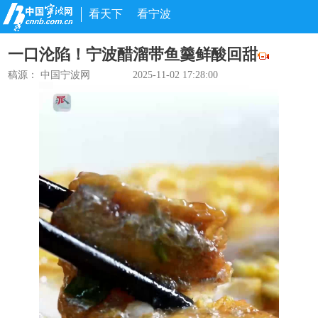
看天下
看宁波
一口沦陷！宁波醋溜带鱼羹鲜酸回甜
稿源： 中国宁波网
2025-11-02 17:28:00