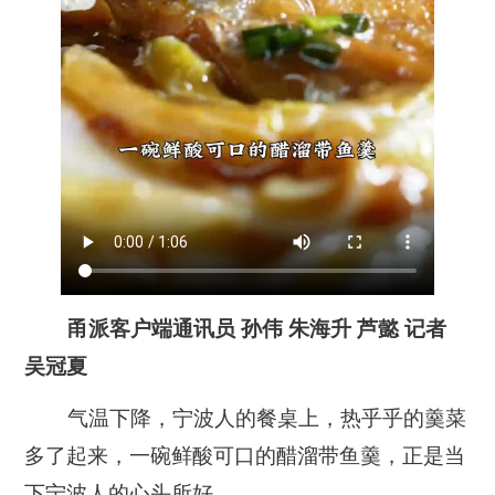
甬派客户端通讯员 孙伟 朱海升 芦懿 记者
吴冠夏
气温下降，宁波人的餐桌上，热乎乎的羹菜
多了起来，一碗鲜酸可口的醋溜带鱼羹，正是当
下宁波人的心头所好。