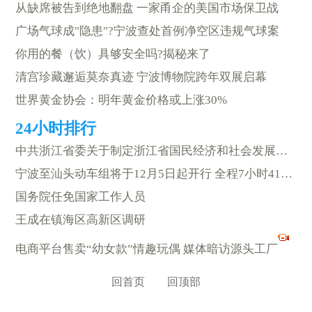
从缺席被告到绝地翻盘 一家甬企的美国市场保卫战
广场气球成"隐患"?宁波查处首例净空区违规气球案
你用的餐（饮）具够安全吗?揭秘来了
清宫珍藏邂逅莫奈真迹 宁波博物院跨年双展启幕
世界黄金协会：明年黄金价格或上涨30%
中共浙江省委关于制定浙江省国民经济和社会发展第十五个五年规划的建议
宁波至汕头动车组将于12月5日起开行 全程7小时41分钟
国务院任免国家工作人员
王成在镇海区高新区调研
电商平台售卖“幼女款”情趣玩偶 媒体暗访源头工厂
回首页
回顶部