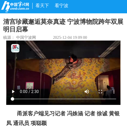
看天下
看宁波
清宫珍藏邂逅莫奈真迹 宁波博物院跨年双展
明日启幕
稿源： 中国宁波网
2025-12-04 19:09:00
甬派客户端见习记者 冯姝涵 记者 徐诚 黄银
凤 通讯员 项聪颖