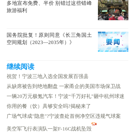
多地宣布免费、半价 别错过这些错峰
旅游福利
国务院批复！原则同意《长三角国土
空间规划（2023—2035年）》
祝贺！宁波三地入选全国发展百强县
从缺席被告到绝地翻盘 一家甬企的美国市场保卫战
一辆20万元极氪汽车！宁波“千万好礼”砸中杭州球迷
你用的餐（饮）具够安全吗?揭秘来了
广场气球成"隐患"?宁波查处首例净空区违规气球案
美空军飞行表演队一架F-16C战机坠毁