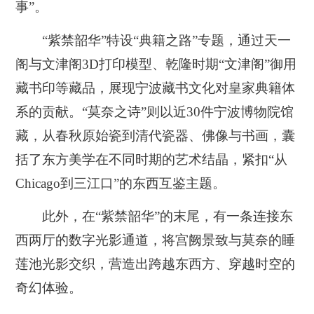
事”。
“紫禁韶华”特设“典籍之路”专题，通过天一
阁与文津阁3D打印模型、乾隆时期“文津阁”御用
藏书印等藏品，展现宁波藏书文化对皇家典籍体
系的贡献。“莫奈之诗”则以近30件宁波博物院馆
藏，从春秋原始瓷到清代瓷器、佛像与书画，囊
括了东方美学在不同时期的艺术结晶，紧扣“从
Chicago到三江口”的东西互鉴主题。
此外，在“紫禁韶华”的末尾，有一条连接东
西两厅的数字光影通道，将宫阙景致与莫奈的睡
莲池光影交织，营造出跨越东西方、穿越时空的
奇幻体验。