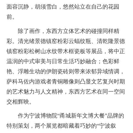
面容沉静，胡须雪白，悠然站立在自己的花园
前。
除了画作，东西方立体艺术的碰撞同样精
彩。清光绪景德镇窑粉彩云蝠纹瓶、清乾隆景德
镇窑粉彩松树山水纹带木框瓷板等展品，将中正
温润的中式审美与日常生活巧妙融合；色彩鲜
艳、浮雕生动的伊朗瓷砖则带来浓郁异域情调，
萨科马佐内游戏者青铜雕像则凸显文艺复兴时期
的艺术魅力与人文精神，东西方艺术在同一空间
交相辉映。
作为宁波博物院“甬城新年文博大餐”品牌的
特别策划，两个展览都暗藏着巧妙的“宁波叙