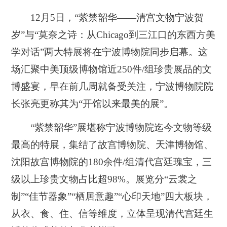
12月5日，“紫禁韶华——清宫文物宁波贺
岁”与“莫奈之诗：从Chicago到三江口的东西方美
学对话”两大特展将在宁波博物院同步启幕。这
场汇聚中美顶级博物馆近250件/组珍贵展品的文
博盛宴，早在前几周就备受关注，宁波博物院院
长张亮更称其为“开馆以来最美的展”。
“紫禁韶华”展堪称宁波博物院迄今文物等级
最高的特展，集结了故宫博物院、天津博物馆、
沈阳故宫博物院的180余件/组清代宫廷瑰宝，三
级以上珍贵文物占比超98%。展览分“云裳之
制”“佳节器象”“栖居意趣”“心印天地”四大板块，
从衣、食、住、信等维度，立体呈现清代宫廷生