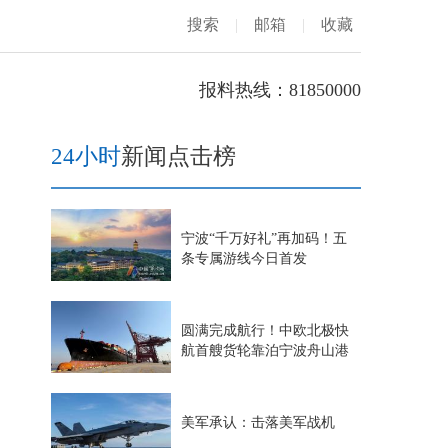
搜索
|
邮箱
|
收藏
报料热线：81850000
24小时
新闻点击榜
宁波“千万好礼”再加码！五
条专属游线今日首发
圆满完成航行！中欧北极快
航首艘货轮靠泊宁波舟山港
美军承认：击落美军战机