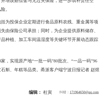
，并增设赔偿金与无过失保险，进一步填补责任空
风险。
包括为投保企业定期进行食品原料农残、重金属等项
损失由保险公司承担；同时，为企业提供原料储存、
产品种植、加工车间温湿度等关键环节开展动态跟踪
，实现原产地“一批一码”80批次、“一品一码”96
皮石斛、年糕等品类。甬派客户端宁波日报
记者 赵煜
编辑：
杜寅
纠错：
171964650@qq.com