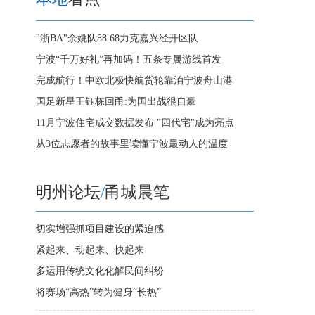
"浙BA"余姚队88:68力克嘉兴经开区队
宁波“千万好礼”再加码！五条专属游线首发
完成航行！中欧北极快航货轮靠泊宁波舟山港
国足新星王钰栋回甬:为国出战很自豪
11月宁波住宅成交数据发布 "四代宅"成为亮点
从3位志愿者的故事里读懂宁波最动人的温度
明州论坛
/
甬城晨笔
切实增强抓项目建设的紧迫感
紧起来、动起来、快起来
多运用传统文化化解民间纠纷
将赛场“高热”转为健身“长热”