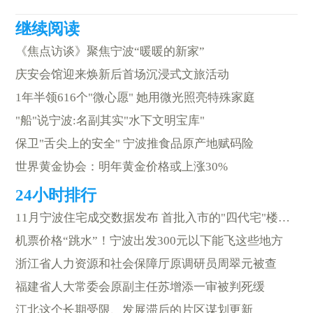
《焦点访谈》聚焦宁波“暖暖的新家”
庆安会馆迎来焕新后首场沉浸式文旅活动
1年半领616个"微心愿" 她用微光照亮特殊家庭
"船"说宁波:名副其实"水下文明宝库"
保卫"舌尖上的安全" 宁波推食品原产地赋码险
世界黄金协会：明年黄金价格或上涨30%
11月宁波住宅成交数据发布 首批入市的"四代宅"楼盘成为亮点
机票价格“跳水”！宁波出发300元以下能飞这些地方
浙江省人力资源和社会保障厅原调研员周翠元被查
福建省人大常委会原副主任苏增添一审被判死缓
江北这个长期受限、发展滞后的片区谋划更新