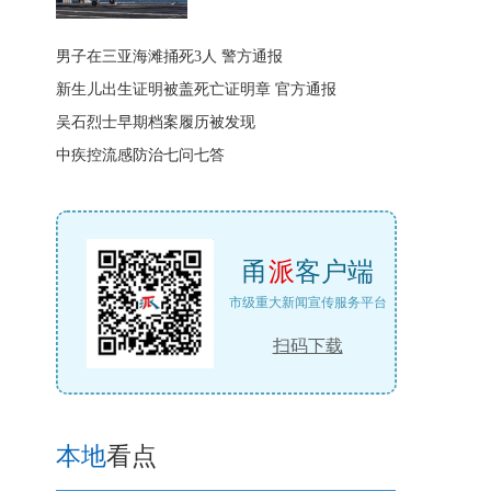
男子在三亚海滩捅死3人 警方通报
新生儿出生证明被盖死亡证明章 官方通报
吴石烈士早期档案履历被发现
中疾控流感防治七问七答
甬
派
客户端
市级重大新闻宣传服务平台
扫码下载
本地
看点