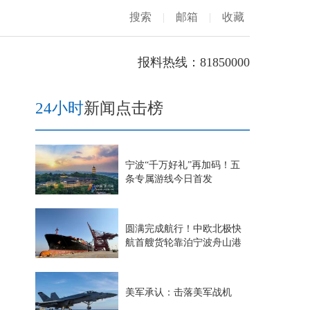
搜索
|
邮箱
|
收藏
报料热线：81850000
24小时
新闻点击榜
宁波“千万好礼”再加码！五
条专属游线今日首发
圆满完成航行！中欧北极快
航首艘货轮靠泊宁波舟山港
美军承认：击落美军战机