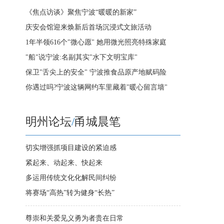
《焦点访谈》聚焦宁波“暖暖的新家”
庆安会馆迎来焕新后首场沉浸式文旅活动
1年半领616个"微心愿" 她用微光照亮特殊家庭
"船"说宁波:名副其实"水下文明宝库"
保卫"舌尖上的安全" 宁波推食品原产地赋码险
你遇过吗?宁波这辆网约车里藏着"暖心留言墙"
明州论坛
/
甬城晨笔
切实增强抓项目建设的紧迫感
紧起来、动起来、快起来
多运用传统文化化解民间纠纷
将赛场“高热”转为健身“长热”
尊崇和关爱见义勇为者贵在日常