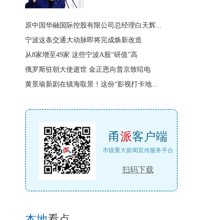
原中国华融国际控股有限公司总经理白天辉...
宁波这条交通大动脉即将完成焕新改造
从8家增至49家 这些宁波A股“研值”高
俄罗斯驻朝大使逝世 金正恩向普京致唁电
黄景瑜新剧在镇海取景！这份“影视打卡地...
甬
派
客户端
市级重大新闻宣传服务平台
扫码下载
本地
看点