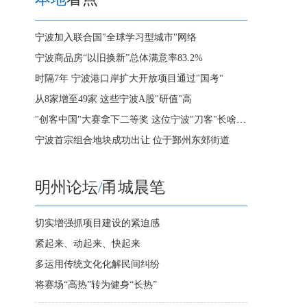
宁波加入联合国"全球学习型城市"网络
宁波商品房“以旧换新”总体满意率83.2%
时隔7年 宁波港口岸扩大开放项目通过"国考"
从8家增至49家 这些宁波A股"研值"高
"创客中国"大赛拿下二等奖 这位宁波"刀客"长啥样?
宁波首宗组合地块成功出让 位于鄞州东郊街道
明州论坛
/
甬城晨笔
切实增强抓项目建设的紧迫感
紧起来、动起来、快起来
多运用传统文化化解民间纠纷
将赛场“高热”转为健身“长热”