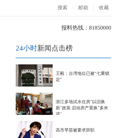
搜索
|
邮箱
|
收藏
报料热线：81850000
24小时
新闻点击榜
王毅：台湾地位已被“七重锁
定”
浙江多地试水住房"以旧换
新"政策 启动房产置换"多米
诺"
高市早苗被要求辞职