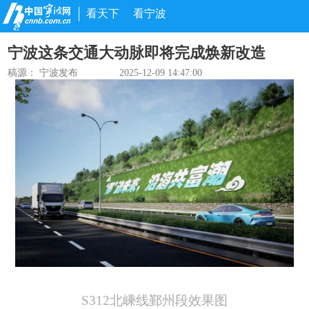
看天下
看宁波
宁波这条交通大动脉即将完成焕新改造
稿源：
宁波发布
2025-12-09 14:47:00
S312北嵊线鄞州段效果图