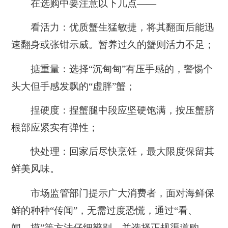
在选购中要注意以下几点——
看活力：优质蟹生猛敏捷，将其翻面后能迅
速翻身或张钳示威。暂养过久的蟹则活力不足；
掂重量：选择“沉甸甸”有压手感的，警惕个
头大但手感发飘的“虚胖”蟹；
捏硬度：捏蟹腿中段应坚硬饱满，按压蟹脐
根部应紧实有弹性；
快处理：回家后尽快烹饪，最大限度保留其
鲜美风味。
市场监管部门提示广大消费者，面对海鲜保
鲜的种种“传闻”，无需过度恐慌，通过“看、
闻、摸”等方法仔细辨别，并选择正规渠道购