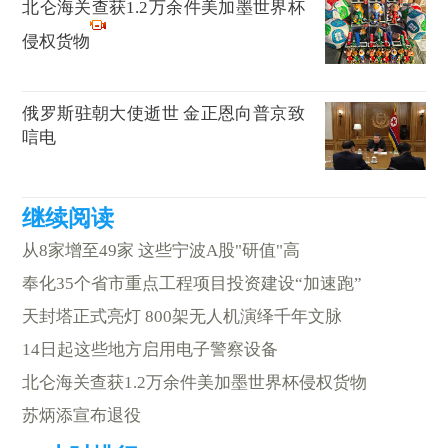
北仑海关查获1.2万余件美加墨世界杯
侵权货物
俄罗斯驻朝大使逝世 金正恩向普京致
唁电
从8家增至49家 这些宁波A股"研值"高
奉化35个省市重点工程项目投资建设“加速跑”
天封塔正式亮灯 800架无人机演绎千年文脉
14日起这些地方启用电子警察设备
北仑海关查获1.2万余件美加墨世界杯侵权货物
苏炳添宣布退役