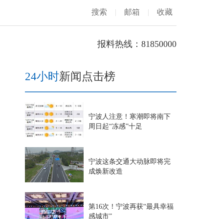
搜索
|
邮箱
|
收藏
报料热线：81850000
24小时
新闻点击榜
宁波人注意！寒潮即将南下
周日起“冻感”十足
宁波这条交通大动脉即将完
成焕新改造
第16次！宁波再获“最具幸福
感城市”