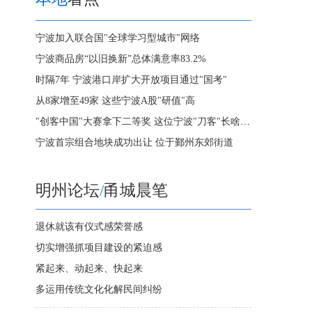
宁波加入联合国"全球学习型城市"网络
宁波商品房“以旧换新”总体满意率83.2%
时隔7年 宁波港口岸扩大开放项目通过"国考"
从8家增至49家 这些宁波A股"研值"高
"创客中国"大赛拿下二等奖 这位宁波"刀客"长啥样?
宁波首宗组合地块成功出让 位于鄞州东郊街道
明州论坛
/
甬城晨笔
退休就该有仪式感荣誉感
切实增强抓项目建设的紧迫感
紧起来、动起来、快起来
多运用传统文化化解民间纠纷