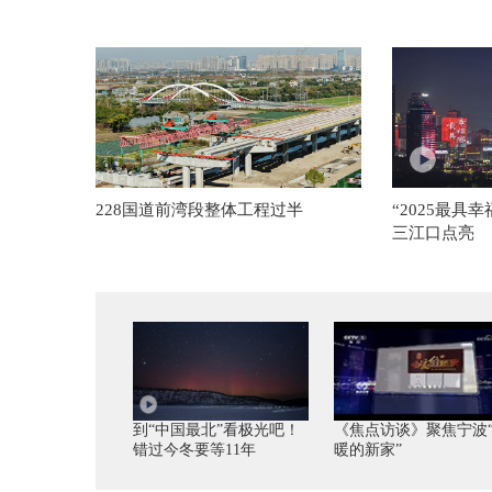
228国道前湾段整体工程过半
“2025最具
三江口点亮
到“中国最北”看极光吧！
《焦点访谈》聚焦宁波
错过今冬要等11年
暖的新家”