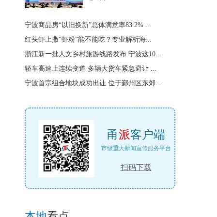
宁波商品房“以旧换新”总体满意率83.2% ...
红头虾上撒“虾粉”能不能吃？专业解析海...
浙江新一批人文乡村旅游线路发布 宁波这10...
轿车高速上连续变道 多辆大货车紧急避让 ...
宁波首宗组合地块成功出让 位于鄞州区东郊...
甬
派
客户端
市级重大新闻宣传服务平台
扫码下载
本地
看点