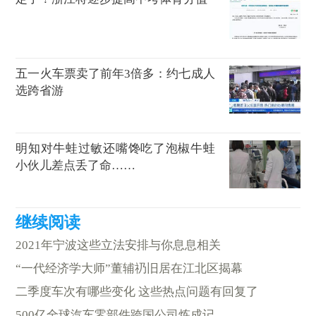
五一火车票卖了前年3倍多：约七成人
选跨省游
明知对牛蛙过敏还嘴馋吃了泡椒牛蛙
小伙儿差点丢了命……
2021年宁波这些立法安排与你息息相关
“一代经济学大师”董辅礽旧居在江北区揭幕
二季度车次有哪些变化 这些热点问题有回复了
500亿全球汽车零部件跨国公司炼成记