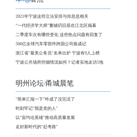
2021年宁波这些立法安排与你息息相关
“一代经济学大师”董辅礽旧居在江北区揭幕
二季度车次有哪些变化 这些热点问题有回复了
500亿全球汽车零部件跨国公司炼成记
浙江省"最美公务员"名单出炉 宁波有9人上榜
宁波公共场所控烟情况如何？记者实地走访5地
明州论坛
/
甬城晨笔
“简单汇报一下”咋成了没完没了
时刻牢记“我是党的人”
以“亩均论英雄”推动高质量发展
走好新时代的“赶考路”