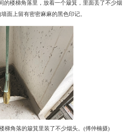
间的楼梯角落里，放着一个簸箕，里面丢了不少烟
的墙面上留有密密麻麻的黑色印记。
楼梯角落的簸箕里装了不少烟头。(傅仲楠摄)