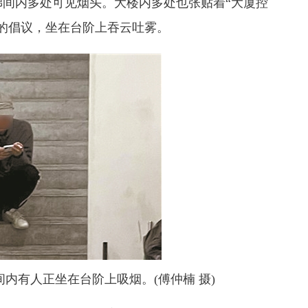
内多处可见烟头。大楼内多处也张贴着“大厦控
前的倡议，坐在台阶上吞云吐雾。
有人正坐在台阶上吸烟。(傅仲楠 摄)