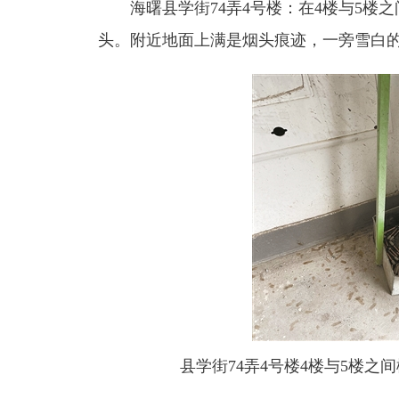
海曙县学街74弄4号楼：在4楼与5楼之
头。附近地面上满是烟头痕迹，一旁雪白
县学街74弄4号楼4楼与5楼之间