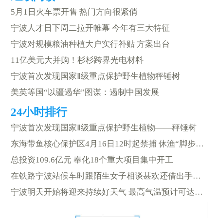
5月1日火车票开售 热门方向很紧俏
宁波人才日下周二拉开帷幕 今年有三大特征
宁波对规模粮油种植大户实行补贴 方案出台
11亿美元大并购！杉杉跨界光电材料
宁波首次发现国家Ⅱ级重点保护野生植物秤锤树
美英等国“以疆遏华”图谋：遏制中国发展
宁波首次发现国家Ⅱ级重点保护野生植物——秤锤树
东海带鱼核心保护区4月16日12时起禁捕 休渔“脚步”近了
总投资109.6亿元 奉化18个重大项目集中开工
在铁路宁波站候车时跟陌生女子相谈甚欢还借出手机？结果……
宁波明天开始将迎来持续好天气 最高气温预计可达24℃左右