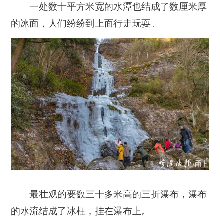
一处数十平方米宽的水潭也结成了数厘米厚
的冰面，人们纷纷到上面行走玩耍。
最壮观的要数三十多米高的三折瀑布，瀑布
的水流结成了冰柱，挂在瀑布上。