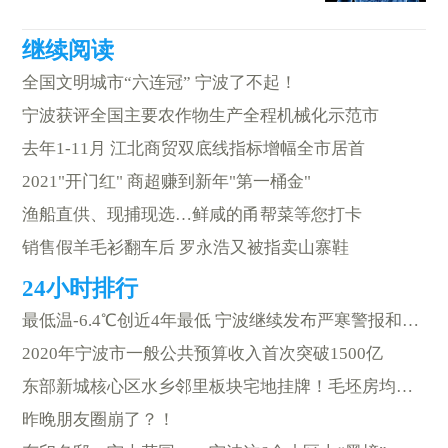
全国文明城市“六连冠” 宁波了不起！
宁波获评全国主要农作物生产全程机械化示范市
去年1-11月 江北商贸双底线指标增幅全市居首
2021"开门红" 商超赚到新年"第一桶金"
渔船直供、现捕现选…鲜咸的甬帮菜等您打卡
销售假羊毛衫翻车后 罗永浩又被指卖山寨鞋
最低温-6.4℃创近4年最低 宁波继续发布严寒警报和低温橙色预警
2020年宁波市一般公共预算收入首次突破1500亿
东部新城核心区水乡邻里板块宅地挂牌！毛坯房均价限到……
昨晚朋友圈崩了？！