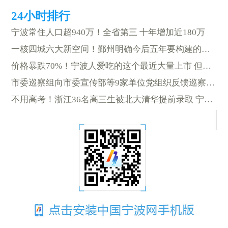
宁波常住人口超940万！全省第三 十年增加近180万
一核四城六大新空间！鄞州明确今后五年要构建的城市发展格局
价格暴跌70%！宁波人爱吃的这个最近大量上市 但是…
市委巡察组向市委宣传部等9家单位党组织反馈巡察情况
不用高考！浙江36名高三生被北大清华提前录取 宁波有5人