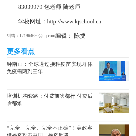
83039979
包老师
陆老师
学校网址：
h
ttp://
www.lqschool.cn
编辑： 陈捷
纠错
：171964650@qq.com
钟南山：全球通过接种疫苗实现群体
免疫需两到三年
培训机构套路：付费前啥都行 付费后
啥都难
“完全、完全、完全不正确”！美政客
借福奇攻击中国，福奇反驳