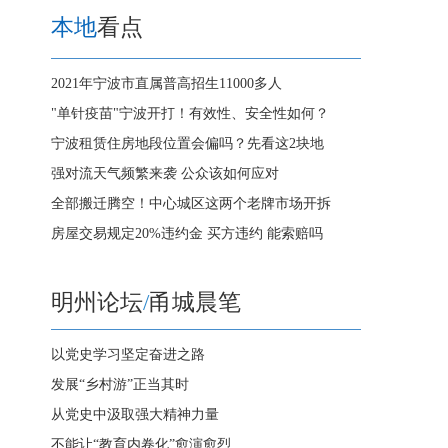
本地
看点
2021年宁波市直属普高招生11000多人
"单针疫苗"宁波开打！有效性、安全性如何？
宁波租赁住房地段位置会偏吗？先看这2块地
强对流天气频繁来袭 公众该如何应对
全部搬迁腾空！中心城区这两个老牌市场开拆
房屋交易规定20%违约金 买方违约 能索赔吗
明州论坛
/
甬城晨笔
以党史学习坚定奋进之路
发展“乡村游”正当其时
从党史中汲取强大精神力量
不能让“教育内卷化”愈演愈烈