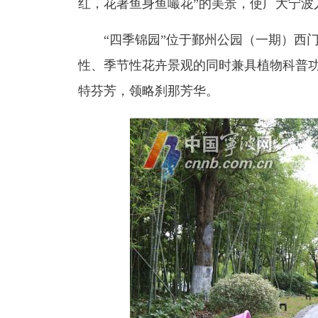
红，花著鱼身鱼嘬花”的美景，使广大宁波
“四季锦园”位于鄞州公园（一期）西门
性、季节性花卉景观的同时兼具植物科普
特芬芳，领略刹那芳华。