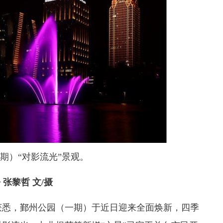
期）“对影流光”景观。
 张黎哲 文/摄
悉，鄞州公园（一期）于近日迎来全面焕新，四季