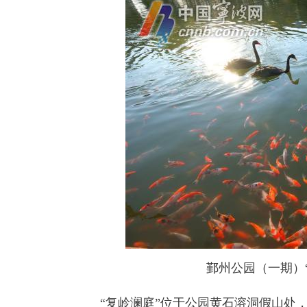
鄞州公园（一期）
“复岭澜庭”位于公园黄石溶洞假山处，