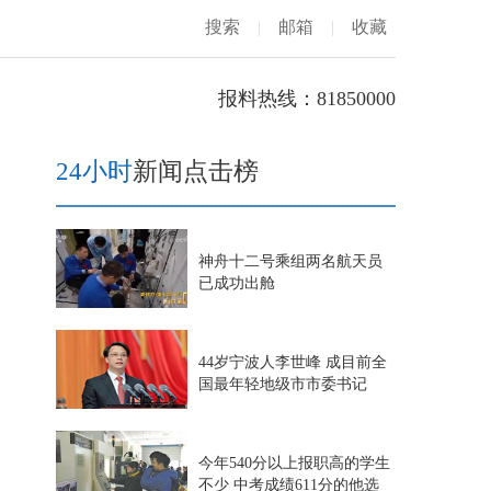
搜索
|
邮箱
|
收藏
报料热线：81850000
24小时
新闻点击榜
神舟十二号乘组两名航天员
已成功出舱
44岁宁波人李世峰 成目前全
国最年轻地级市市委书记
今年540分以上报职高的学生
不少 中考成绩611分的他选