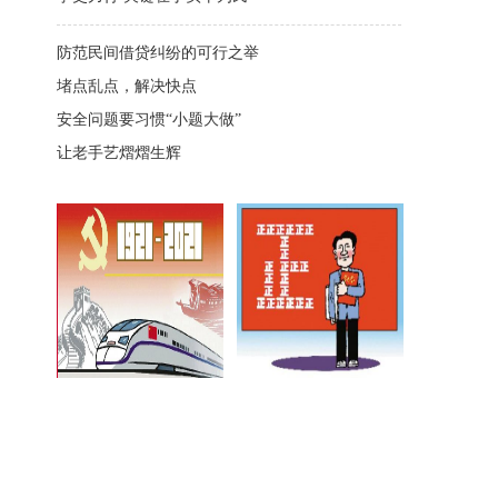
防范民间借贷纠纷的可行之举
堵点乱点，解决快点
安全问题要习惯“小题大做”
让老手艺熠熠生辉