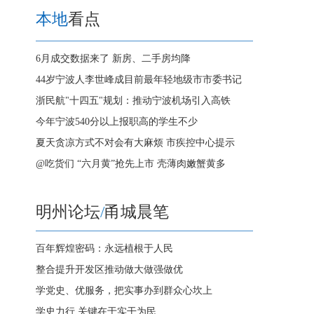
本地
看点
6月成交数据来了 新房、二手房均降
44岁宁波人李世峰成目前最年轻地级市市委书记
浙民航"十四五"规划：推动宁波机场引入高铁
今年宁波540分以上报职高的学生不少
夏天贪凉方式不对会有大麻烦 市疾控中心提示
@吃货们 “六月黄”抢先上市 壳薄肉嫩蟹黄多
明州论坛
/
甬城晨笔
百年辉煌密码：永远植根于人民
整合提升开发区推动做大做强做优
学党史、优服务，把实事办到群众心坎上
学史力行 关键在于实干为民