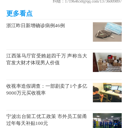
纠错
：171964650@qq.com
/13736009897
浙江昨日新增确诊病例46例
江西落马厅官受贿超四千万 声称当大
官发大财才体现男人价值
收视率造假调查：一部剧卖了1个多亿
9000万元买收视率
宁波出台留工优工政策 市外员工留甬
过年每天补贴100元