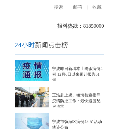
搜索
|
邮箱
|
收藏
报料热线：81850000
24小时
新闻点击榜
宁波昨日新增本土确诊病例4
例 12月6日以来累计报告51
例
王浩赴上虞、镇海检查指导
疫情防控工作：最快速度见
底清零
宁波市镇海区病例45-51活动
轨迹公布