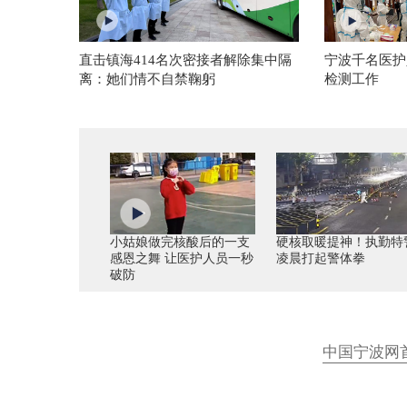
直击镇海414名次密接者解除集中隔
宁波千名医护
离：她们情不自禁鞠躬
检测工作
小姑娘做完核酸后的一支
硬核取暖提神！执勤特
感恩之舞 让医护人员一秒
凌晨打起警体拳
破防
中国宁波网