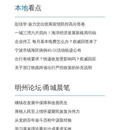
本地
看点
彭佳学:奋力交出统筹疫情防控高分答卷
一城三湾六片四向！海洋经济发展新格局
明确
企业停工 每月基本电费怎么办？权威回答来了
宁波市镇海区病例45-51活动轨迹公布
出行有啥要求？快递收发受影响吗？权威回应
关于浙江铁路跨省出行严控政策的补充说明
明州论坛
/
甬城晨笔
继续在发展中保障和改善民生
厚植人民至上情怀凝聚民族复兴伟力
从党的百年奋斗历程中汲取经验
学习基本理论重在出成果求实效