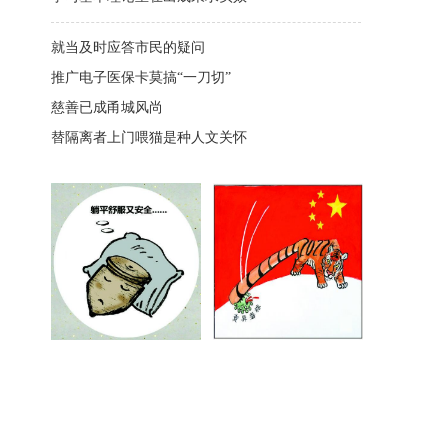
就当及时应答市民的疑问
推广电子医保卡莫搞“一刀切”
慈善已成甬城风尚
替隔离者上门喂猫是种人文关怀