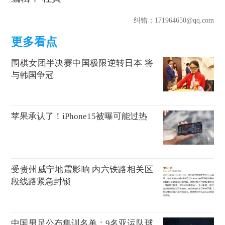
纠错
：171964650@qq.com
围棋女团半决赛中国极限逆转日本 将
与韩国争冠
苹果承认了！iPhone15被曝可能过热
受贵州威宁地震影响 内六铁路相关区
段线路紧急封锁
中国男足公布集训名单：9名亚运队球