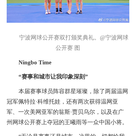
宁波网球公开赛双打颁奖典礼。@宁波网球
公开赛 图
Ningbo Time
“赛事和城市让我印象深刻”
本届赛事球员阵容群星璀璨，除了两届温网
冠军佩特拉·科维托娃，还有两次获得温网亚
军、一次美网亚军的翁斯·贾贝乌尔，以及在广
州网球公开赛上夺冠的王曦雨等一众中国小将。