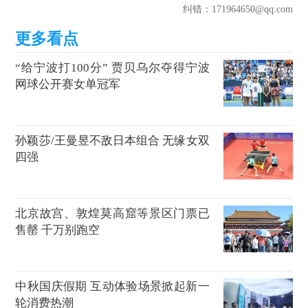
纠错
：171964650@qq.com
“给宁波打100分” 贾贝乌尔夺得宁波
网球公开赛女单冠军
孙颖莎/王曼昱不敌日本组合 无缘女双
四强
北京故宫、敦煌莫高窟等景区门票已
售罄 千万别跑空
中秋国庆假期 互动体验场景掀起新一
轮消费热潮