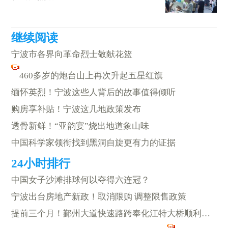
宁波市各界向革命烈士敬献花篮
460多岁的炮台山上再次升起五星红旗
缅怀英烈！宁波这些人背后的故事值得倾听
购房享补贴！宁波这几地政策发布
透骨新鲜！“亚韵宴”烧出地道象山味
中国科学家领衔找到黑洞自旋更有力的证据
中国女子沙滩排球何以夺得六连冠？
宁波出台房地产新政！取消限购 调整限售政策
提前三个月！鄞州大道快速路跨奉化江特大桥顺利合龙