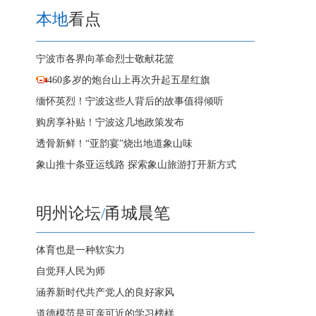
本地
看点
宁波市各界向革命烈士敬献花篮
460多岁的炮台山上再次升起五星红旗
缅怀英烈！宁波这些人背后的故事值得倾听
购房享补贴！宁波这几地政策发布
透骨新鲜！“亚韵宴”烧出地道象山味
象山推十条亚运线路 探索象山旅游打开新方式
明州论坛
/
甬城晨笔
体育也是一种软实力
自觉拜人民为师
涵养新时代共产党人的良好家风
道德模范是可亲可近的学习榜样