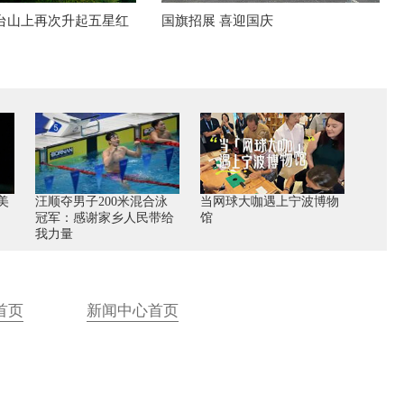
炮台山上再次升起五星红
国旗招展 喜迎国庆
美
汪顺夺男子200米混合泳
当网球大咖遇上宁波博物
冠军：感谢家乡人民带给
馆
我力量
首页
新闻中心首页