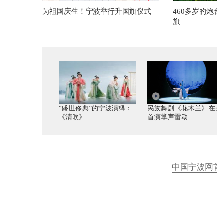
为祖国庆生！宁波举行升国旗仪式
460多岁的
旗
“盛世修典”的宁波演绎：
民族舞剧《花木兰》在
《清吹》
首演掌声雷动
中国宁波网