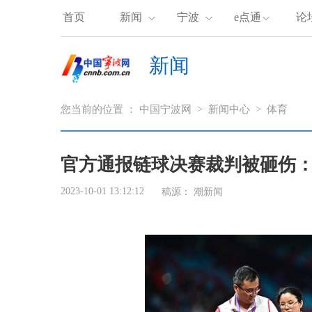
首页
新闻
宁波
e点通
论
新闻
您当前的位置 ：
中国宁波网
>
新闻中心
>
体育
官方通报链球决赛裁判被砸伤
2023-10-01 13:12:12
稿源：
潮新闻