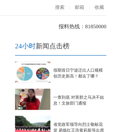
搜索
|
邮箱
|
收藏
报料热线：81850000
24小时
新闻点击榜
假期首日宁波迁出人口规模
创历史新高！都去了哪？
一查到底 对害群之马决不姑
息！文旅部门通报
省党政军领导向烈士敬献花
篮 易炼红王浩黄莉新等出席