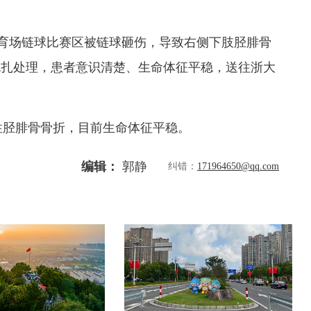
体育场链球比赛区被链球砸伤，导致右侧下肢胫腓骨
包扎处理，患者意识清楚、生命体征平稳，送往浙大
性胫腓骨骨折，目前生命体征平稳。
编辑：
郭静
纠错：
171964650@qq.com