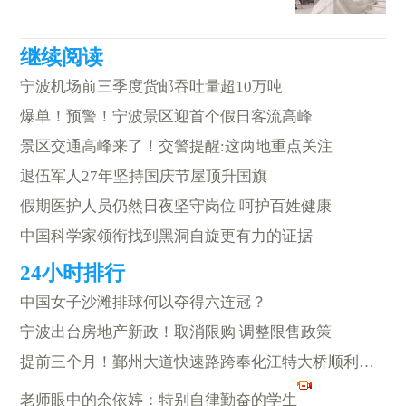
宁波机场前三季度货邮吞吐量超10万吨
爆单！预警！宁波景区迎首个假日客流高峰
景区交通高峰来了！交警提醒:这两地重点关注
退伍军人27年坚持国庆节屋顶升国旗
假期医护人员仍然日夜坚守岗位 呵护百姓健康
中国科学家领衔找到黑洞自旋更有力的证据
中国女子沙滩排球何以夺得六连冠？
宁波出台房地产新政！取消限购 调整限售政策
提前三个月！鄞州大道快速路跨奉化江特大桥顺利合龙
老师眼中的余依婷：特别自律勤奋的学生