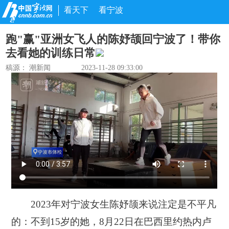
看天下
看宁波
跑"赢"亚洲女飞人的陈妤颉回宁波了！带你
去看她的训练日常
稿源：
潮新闻
2023-11-28 09:33:00
2023年对宁波女生陈妤颉来说注定是不平凡
的：不到15岁的她，8月22日在巴西里约热内卢