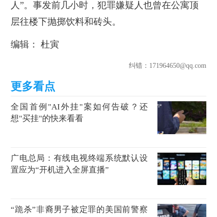
人”。事发前几小时，犯罪嫌疑人也曾在公寓顶
层往楼下抛掷饮料和砖头。
编辑： 杜寅
纠错
：171964650@qq.com
全国首例"AI外挂"案如何告破？还
想"买挂"的快来看看
广电总局：有线电视终端系统默认设
置应为“开机进入全屏直播”
“跪杀”非裔男子被定罪的美国前警察