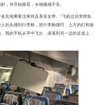
倾斜，并开始摇晃，令他顿感不安。
许多其他乘客没来得及系安全带。“飞机过后突然坠
些人的头撞到行李舱，把行李舱撞凹，上方的灯和放
地，我的手机从手中飞出，滚落到另一边的走道上，