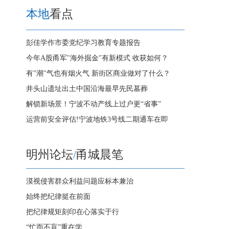
本地
看点
彭佳学作市委党纪学习教育专题报告
今年A股甬军"海外掘金"有新模式 收获如何？
有"潮"气也有烟火气 新街区商业做对了什么？
井头山遗址出土中国沿海最早先民墓葬
解锁新场景！宁波不动产线上过户更“省事”
运营前安全评估!宁波地铁3号线二期通车在即
明州论坛
/
甬城晨笔
漠视侵害群众利益问题应标本兼治
始终把纪律挺在前面
把纪律规矩刻印在心落实于行
“忙而不盲”重在学