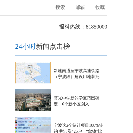
搜索
|
邮箱
|
收藏
报料热线：81850000
24小时
新闻点击榜
新建南通至宁波高速铁路
（宁波段）建设用地获批
曙光中学新的学区范围确
定！6个新小区划入
宁波这2个征迁项目100%签
约 共涉及425户！“拿钱”比