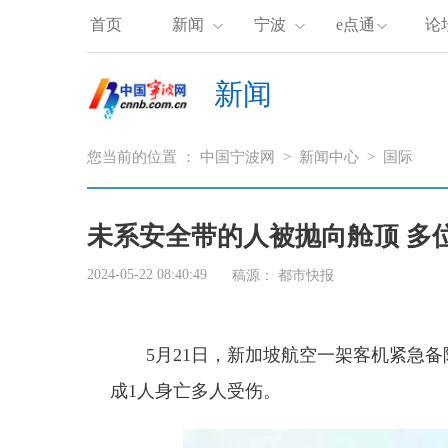
首页
新闻
宁波
e点通
论
新闻
您当前的位置 ：
中国宁波网
>
新闻中心
>
国际
未系安全带的人被抛向舱顶 多
2024-05-22 08:40:49
稿源：
都市快报
5月21日，新加坡航空一架客机紧急
成1人身亡多人受伤。