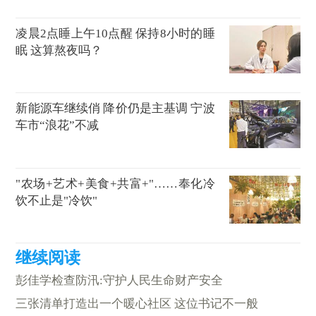
凌晨2点睡上午10点醒 保持8小时的睡
眠 这算熬夜吗？
新能源车继续俏 降价仍是主基调 宁波
车市“浪花”不减
"农场+艺术+美食+共富+"……奉化冷
饮不止是"冷饮"
彭佳学检查防汛:守护人民生命财产安全
三张清单打造出一个暖心社区 这位书记不一般