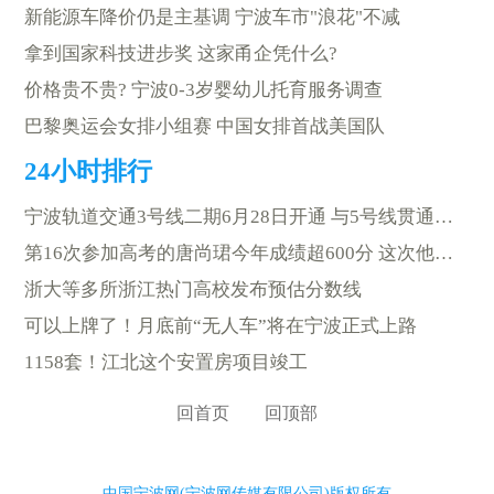
新能源车降价仍是主基调 宁波车市"浪花"不减
拿到国家科技进步奖 这家甬企凭什么?
价格贵不贵? 宁波0-3岁婴幼儿托育服务调查
巴黎奥运会女排小组赛 中国女排首战美国队
宁波轨道交通3号线二期6月28日开通 与5号线贯通运营
第16次参加高考的唐尚珺今年成绩超600分 这次他会怎样选择？
浙大等多所浙江热门高校发布预估分数线
可以上牌了！月底前“无人车”将在宁波正式上路
1158套！江北这个安置房项目竣工
回首页
回顶部
中国宁波网(宁波网传媒有限公司)版权所有