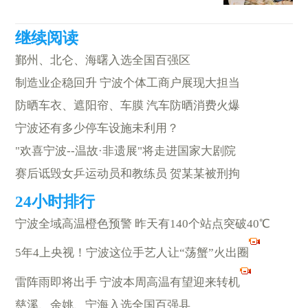
鄞州、北仑、海曙入选全国百强区
制造业企稳回升 宁波个体工商户展现大担当
防晒车衣、遮阳帘、车膜 汽车防晒消费火爆
宁波还有多少停车设施未利用？
"欢喜宁波--温故·非遗展"将走进国家大剧院
赛后诋毁女乒运动员和教练员 贺某某被刑拘
宁波全域高温橙色预警 昨天有140个站点突破40℃
5年4上央视！宁波这位手艺人让“荡蟹”火出圈
雷阵雨即将出手 宁波本周高温有望迎来转机
慈溪、余姚、宁海入选全国百强县