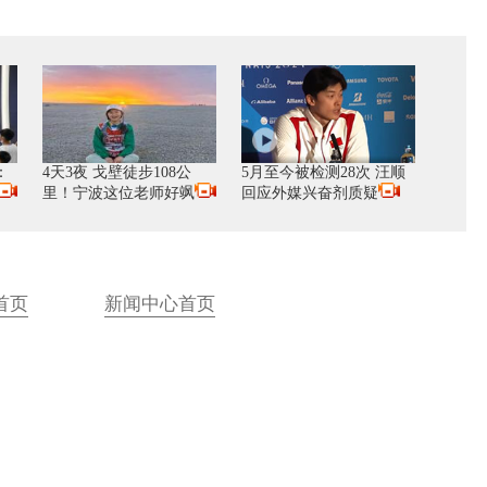
：
4天3夜 戈壁徒步108公
5月至今被检测28次 汪顺
里！宁波这位老师好飒
回应外媒兴奋剂质疑
首页
新闻中心首页