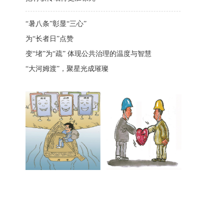
“暑八条”彰显“三心”
为“长者日”点赞
变“堵”为“疏” 体现公共治理的温度与智慧
“大河姆渡”，聚星光成璀璨