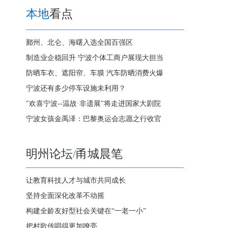
本地
看点
鄞州、北仑、海曙入选全国百强区
制造业企稳回升 宁波个体工商户展现大担当
防晒车衣、遮阳帘、车膜 汽车防晒消费火爆
宁波还有多少停车设施未利用？
"欢喜宁波--温故·非遗展"将走进国家大剧院
宁波女孩金禹泽：巴黎奥运会志愿之行收官
明州论坛
/
甬城晨笔
让教育科技人才与城市共同成长
坚持全面深化改革不动摇
构建全龄友好型社会关键在“一老一小”
把村歌传唱得更加嘹亮