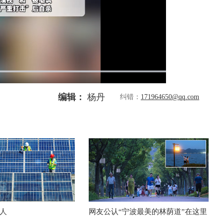
编辑：
杨丹
纠错：
171964650@qq.com
人
网友公认“宁波最美的林荫道”在这里