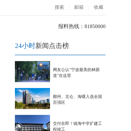
搜索
|
邮箱
|
收藏
报料热线：81850000
24小时
新闻点击榜
网友公认“宁波最美的林荫
道”在这里
鄞州、北仑、海曙入选全国
百强区
交付在即！镇海中学扩建工
程竣工