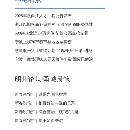
2025年度甬江人才工程公告发布
浙江以旧换新补贴扩围 宁波的咨询服务热线
600余企业近1.4万岗位 毕洽会亮点抢先看
宁波上榜2025春节档地区票房榜
慈星股份终止收购计划 又现外资"压哨"进场
宁波一商场现8830元天价停车费 回应已解决
明州论坛
/
甬城晨笔
新春说“进”｜进退之间见智慧
新春说“进”｜把握好进与退的关系
新春说“进”｜综合整治，破“卷”而进
新春说“进”｜知不足而奋进