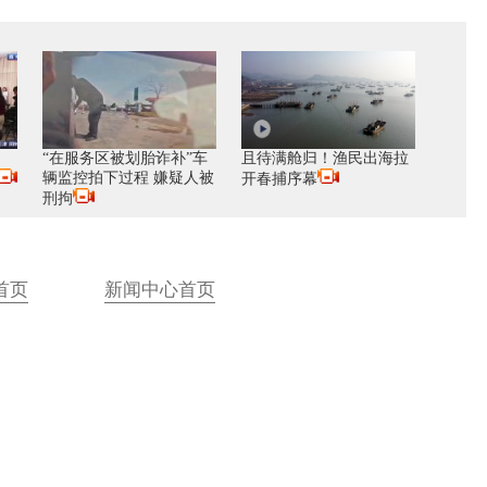
“在服务区被划胎诈补”车
且待满舱归！渔民出海拉
辆监控拍下过程 嫌疑人被
开春捕序幕
刑拘
首页
新闻中心首页