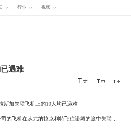
坛
行业
视频
均已遇难
拉斯加失联飞机上的10人均已遇难。
公司的飞机在从尤纳拉克利特飞往诺姆的途中失联，