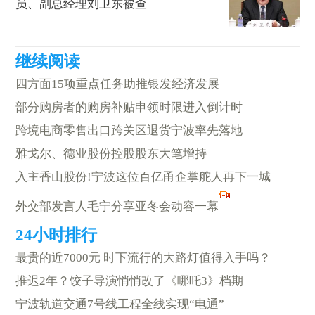
员、副总经理刘卫东被查
四方面15项重点任务助推银发经济发展
部分购房者的购房补贴申领时限进入倒计时
跨境电商零售出口跨关区退货宁波率先落地
雅戈尔、德业股份控股股东大笔增持
入主香山股份!宁波这位百亿甬企掌舵人再下一城
外交部发言人毛宁分享亚冬会动容一幕
最贵的近7000元 时下流行的大路灯值得入手吗？
推迟2年？饺子导演悄悄改了《哪吒3》档期
宁波轨道交通7号线工程全线实现“电通”