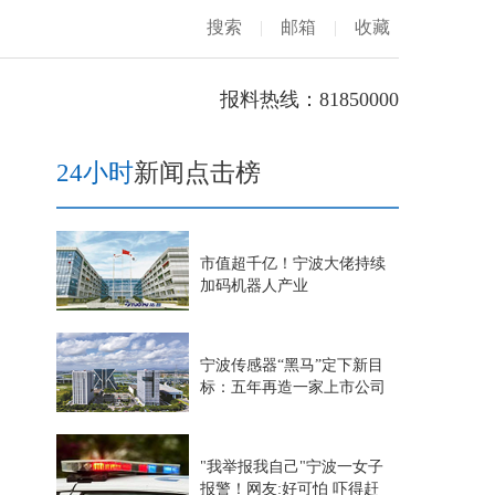
搜索
|
邮箱
|
收藏
报料热线：81850000
24小时
新闻点击榜
市值超千亿！宁波大佬持续
加码机器人产业
宁波传感器“黑马”定下新目
标：五年再造一家上市公司
"我举报我自己"宁波一女子
报警！网友:好可怕 吓得赶