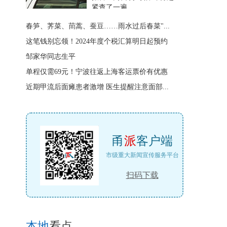
紧查了一遍
春笋、荠菜、茼蒿、蚕豆……雨水过后春菜"...
这笔钱别忘领！2024年度个税汇算明日起预约
邹家华同志生平
单程仅需69元！宁波往返上海客运票价有优惠
近期甲流后面瘫患者激增 医生提醒注意面部...
甬
派
客户端
市级重大新闻宣传服务平台
扫码下载
本地
看点