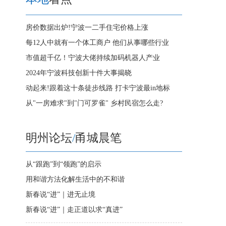
房价数据出炉!宁波一二手住宅价格上涨
每12人中就有一个体工商户 他们从事哪些行业
市值超千亿！宁波大佬持续加码机器人产业
2024年宁波科技创新十件大事揭晓
动起来!跟着这十条徒步线路 打卡宁波最in地标
从"一房难求"到"门可罗雀" 乡村民宿怎么走?
明州论坛
/
甬城晨笔
从“跟跑”到“领跑”的启示
用和谐方法化解生活中的不和谐
新春说“进”｜进无止境
新春说“进”｜走正道以求“真进”