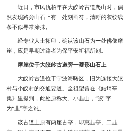
近日，市民仇柏年在大皎岭古道爬山时，偶
然发现路旁山石上有一处刻画符，清晰的衣纹线
条不似寻常涂抹。
经专业人士拓印，确认该山石为一处佛像摩
崖，应是早期过路者为保平安祈福所刻。
摩崖位于大皎岭古道旁一菱形山石上
大皎岭古道位于宁波海曙区，旧为连接大皎
村与小皎村的交通要道。全祖望曾在《鲒埼亭
集》里提到，此处原称大、小韭山，“皎”字
为“韭”字之讹。
该古道上原有两座古亭，即惠韭亭、二韭