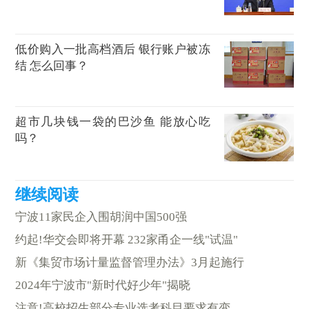
低价购入一批高档酒后 银行账户被冻
结 怎么回事？
超市几块钱一袋的巴沙鱼 能放心吃
吗？
宁波11家民企入围胡润中国500强
约起!华交会即将开幕 232家甬企一线"试温"
新《集贸市场计量监督管理办法》3月起施行
2024年宁波市"新时代好少年"揭晓
注意!高校招生部分专业选考科目要求有变