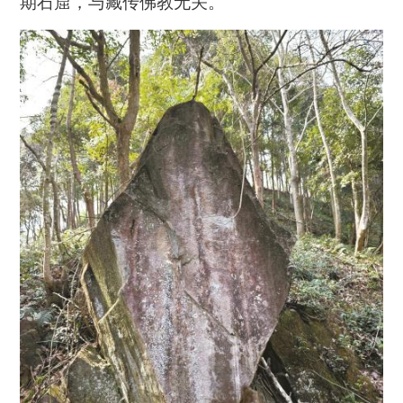
期石窟，与藏传佛教无关。