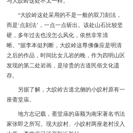
与大皎岭这处不太一样。
“大皎岭这处采用的不是一般的双刀刻法，
而是‘点刻法’，一点一点斫出。该处山石比较坚
硬，多年过去也没怎么风化，依然非常清
晰。”据李本侹判断，大皎岭这尊佛像应是明清
之后的作品，时间比女儿岩的晚，作为四明山区
发现的第二处岩画，是珍贵的古道民俗文化遗
存。
另据了解，大皎岭古道北侧的小皎村原有一
座斋堂庙。
地方志记载，斋堂庙的庙额为南宋著名书法
家张即之所写。现大皎村、小皎村两座老村没入