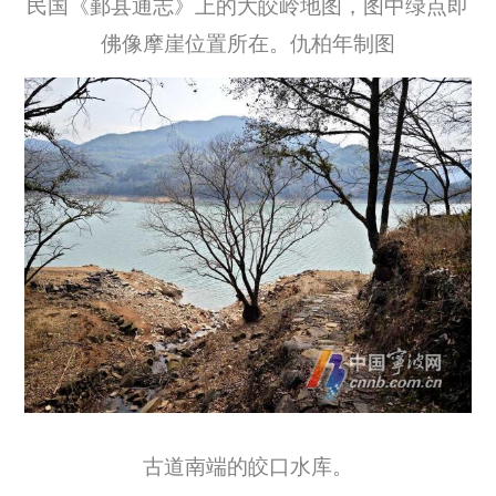
民国《鄞县通志》上的大皎岭地图，图中绿点即
佛像摩崖位置所在。仇柏年制图
古道南端的皎口水库。