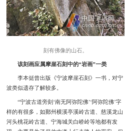
刻有佛像的山石。
该刻画应属摩崖石刻中的“岩画”一类
李本侹曾出版《宁波摩崖石刻》一书，对宁
波类似遗存了解较多。
“宁波古道旁刻‘南无阿弥陀佛’‘阿弥陀佛’字
样的有很多，如鄞州横溪亭溪岭古道、慈溪龙山
河头桃花岭古道、宁海城关白峤岭等地都有发