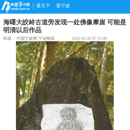
看天下
看宁波
海曙大皎岭古道旁发现一处佛像摩崖 可能是
明清以后作品
稿源：
中国宁波网-宁波晚报
2025-02-26 07:35:00