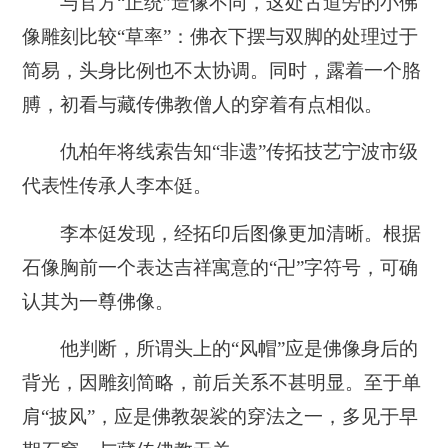
与官方“正统”造像不同，这处古道旁的小佛
像雕刻比较“草率”：佛衣下摆与双脚的处理过于
简易，头身比例也不太协调。同时，露着一个胳
膊，初看与藏传佛教僧人的穿着有点相似。
仇柏年将线索告知“非遗”传拓技艺宁波市级
代表性传承人李本侹。
李本侹发现，经拓印后图像更加清晰。根据
石像胸前一个表达吉祥寓意的“卍”字符号，可确
认其为一尊佛像。
他判断，所谓头上的“风帽”应是佛像身后的
背光，因雕刻简略，前后关系不甚明显。至于单
肩“披风”，应是佛教袈裟的穿法之一，多见于早