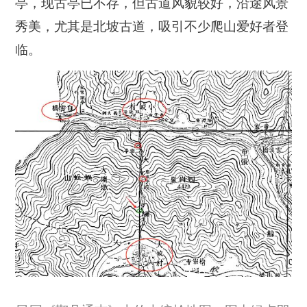
亭，现古亭已不存，但古道风貌较好，沿途风景
秀美，尤其是北坡古道，吸引不少爬山爱好者登
临。