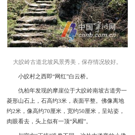
大皎岭古道北坡风景秀美，保存情况较好。
小皎村之西即“网红”白云桥。
仇柏年发现的摩崖位于大皎岭南坡古道旁一
菱形山石上，石高约3米，表面平整。佛像离地
约2米，像高约70厘米，宽约50厘米，呈站姿，
肉眼看去，头上似有一顶“风帽”。