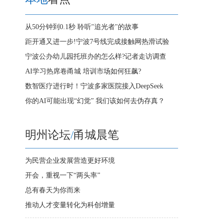
从50分钟到0.1秒 聆听"追光者"的故事
距开通又进一步!宁波7号线完成接触网热滑试验
宁波公办幼儿园托班办的怎么样?记者走访调查
AI学习热席卷甬城 培训市场如何狂飙?
数智医疗进行时！宁波多家医院接入DeepSeek
你的AI可能出现“幻觉” 我们该如何去伪存真？
明州论坛
/
甬城晨笔
为民营企业发展营造更好环境
开会，重视一下“两头率”
总有春天为你而来
推动人才变量转化为科创增量