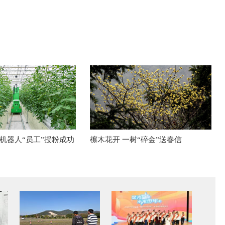
机器人“员工”授粉成功
檫木花开 一树“碎金”送春信