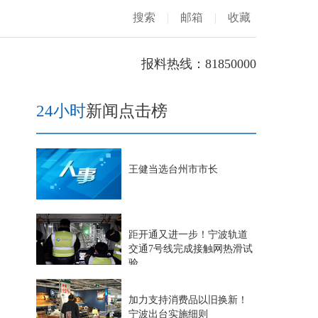
搜索
|
邮箱
|
收藏
报料热线：81850000
24小时
新闻点击榜
王健当选台州市市长
距开通又进一步！宁波轨道
交通7号线完成接触网热滑试
验
加力支持消费品以旧换新！
宁波出台实施细则