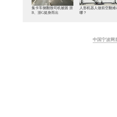
集卡车侧翻致司机被困 浙
人形机器人做前空翻难
B、浙G挺身而出
哪？
中国宁波网