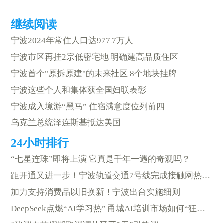
宁波2024年常住人口达977.7万人
宁波市区再挂2宗低密宅地 明确建高品质住区
宁波首个"原拆原建"的未来社区 8个地块挂牌
宁波这些个人和集体获全国妇联表彰
宁波成入境游“黑马” 住宿满意度位列前四
乌克兰总统泽连斯基抵达美国
“七星连珠”即将上演 它真是千年一遇的奇观吗？
距开通又进一步！宁波轨道交通7号线完成接触网热滑试验
加力支持消费品以旧换新！宁波出台实施细则
DeepSeek点燃“AI学习热” 甬城AI培训市场如何“狂飙”？