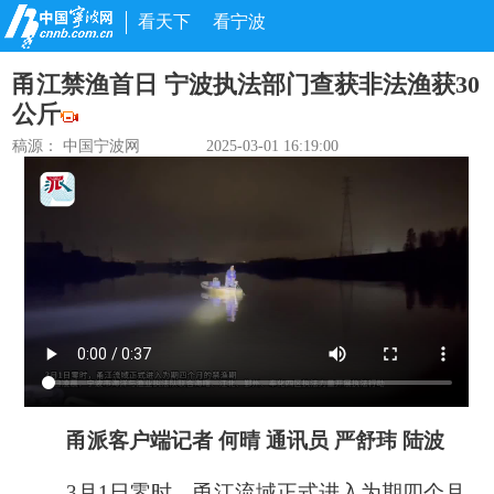
看天下
看宁波
甬江禁渔首日 宁波执法部门查获非法渔获30
公斤
稿源： 中国宁波网
2025-03-01 16:19:00
甬派客户端记者 何晴 通讯员 严舒玮 陆波
3月1日零时，甬江流域正式进入为期四个月