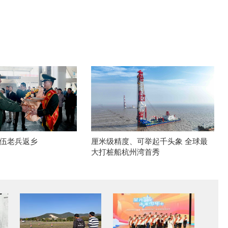
伍老兵返乡
厘米级精度、可举起千头象 全球最
大打桩船杭州湾首秀