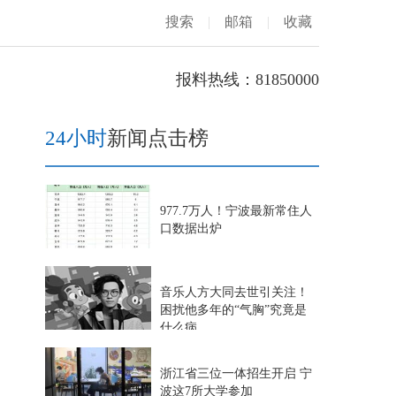
搜索
|
邮箱
|
收藏
报料热线：81850000
24小时
新闻点击榜
977.7万人！宁波最新常住人
口数据出炉
音乐人方大同去世引关注！
困扰他多年的“气胸”究竟是
什么病
浙江省三位一体招生开启 宁
波这7所大学参加