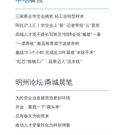
三家甬企华交会摘奖 轻工业转型样本
阿拉沪上汇丨华交会上"新" 记者带你"云"逛馆
高端人才竟不擅长写简历?招聘会现"尴尬"一幕
“一菜两收” 板蓝根青菜宁波就有种
鏖战78.5个小时 完成近20年最难“水脉手术”
“红芯”植物工厂：蔬果迈入“流水线”
明州论坛
/
甬城晨笔
为民营企业发展营造更好环境
开会，重视一下“两头率”
总有春天为你而来
推动人才变量转化为科创增量