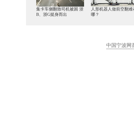
集卡车侧翻致司机被困 浙
人形机器人做前空翻难
B、浙G挺身而出
哪？
中国宁波网