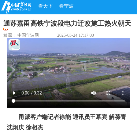
看天下
看宁波
通苏嘉甬高铁宁波段电力迁改施工热火朝天
稿源： 中国宁波网
2025-03-24 17:17:00
甬派客户端记者徐能 通讯员王幕宾 解葆青
沈炯庆 徐相杰