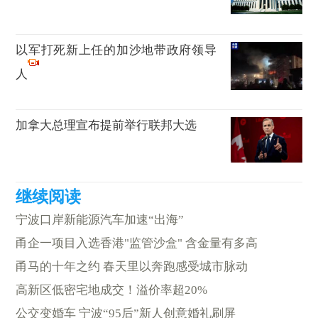
以军打死新上任的加沙地带政府领导
人
加拿大总理宣布提前举行联邦大选
宁波口岸新能源汽车加速“出海”
甬企一项目入选香港"监管沙盒" 含金量有多高
甬马的十年之约 春天里以奔跑感受城市脉动
高新区低密宅地成交！溢价率超20%
公交变婚车 宁波“95后”新人创意婚礼刷屏