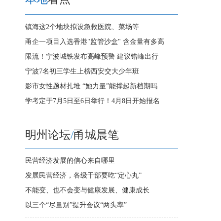
镇海这2个地块拟设急救医院、菜场等
甬企一项目入选香港"监管沙盒" 含金量有多高
限流！宁波城铁发布高峰预警 建议错峰出行
宁波7名初三学生上榜西安交大少年班
影市女性题材扎堆 “她力量”能撑起新档期吗
学考定于7月5日至6日举行！4月8日开始报名
明州论坛
/
甬城晨笔
民营经济发展的信心来自哪里
发展民营经济，各级干部要吃“定心丸”
不能变、也不会变与健康发展、健康成长
以三个“尽量别”提升会议“两头率”