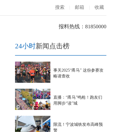
搜索
|
邮箱
|
收藏
报料热线：81850000
24小时
新闻点击榜
事关2025“甬马” 这份参赛攻
略请查收
直播：“甬马”鸣枪！跑友们
用脚步“读”城
限流！宁波城铁发布高峰预
警