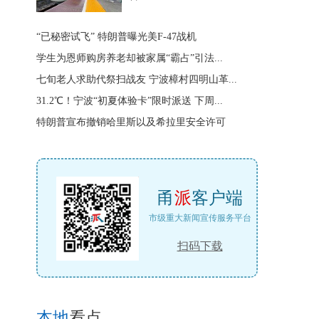
“已秘密试飞” 特朗普曝光美F-47战机
学生为恩师购房养老却被家属“霸占”引法...
七旬老人求助代祭扫战友 宁波樟村四明山革...
31.2℃！宁波“初夏体验卡”限时派送 下周...
特朗普宣布撤销哈里斯以及希拉里安全许可
甬
派
客户端
市级重大新闻宣传服务平台
扫码下载
本地
看点