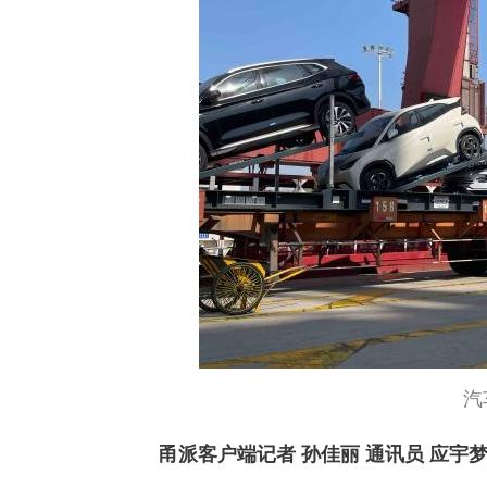
汽
甬派客户端记者 孙佳丽 通讯员 应宇梦