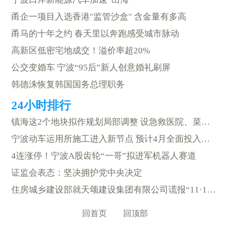
甬企一项目入选香港"监管沙盒" 含金量有多高
甬马的十年之约 春天里以奔跑感受城市脉动
高新区低密宅地成交！溢价率超20%
公交变婚车 宁波“95后”新人创意婚礼刷屏
韩德洙恢复韩国国务总理职务
镇海这2个地块拟作规划局部调整 设急救医院、菜场、综合超市等
宁波动车运用所施工进入新节点 预计4月全面投入使用
4连涨停！宁波A股齿轮“一哥”拟进军机器人赛道
证监会表态：坚决拥护党中央决定
住房城乡建设部就天颂建设集团有限公司谎报“11·18”较大事故约谈浙江省住房城乡建设厅
回首页
回顶部