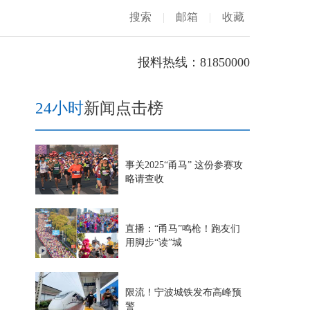
搜索
|
邮箱
|
收藏
报料热线：81850000
24小时
新闻点击榜
事关2025“甬马” 这份参赛攻
略请查收
直播：“甬马”鸣枪！跑友们
用脚步“读”城
限流！宁波城铁发布高峰预
警