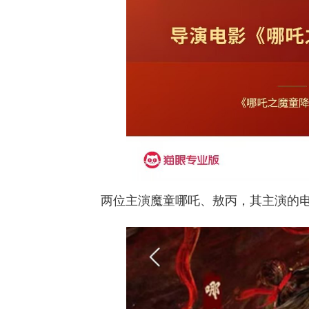
两位主演魔童哪吒、敖丙，其主演的电