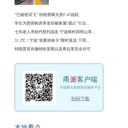
“已秘密试飞” 特朗普曝光美F-47战机
学生为恩师购房养老却被家属“霸占”引法...
七旬老人求助代祭扫战友 宁波樟村四明山革...
31.2℃！宁波“初夏体验卡”限时派送 下周...
特朗普宣布撤销哈里斯以及希拉里安全许可
甬
派
客户端
市级重大新闻宣传服务平台
扫码下载
本地
看点