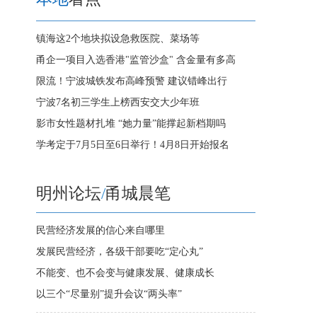
镇海这2个地块拟设急救医院、菜场等
甬企一项目入选香港"监管沙盒" 含金量有多高
限流！宁波城铁发布高峰预警 建议错峰出行
宁波7名初三学生上榜西安交大少年班
影市女性题材扎堆 “她力量”能撑起新档期吗
学考定于7月5日至6日举行！4月8日开始报名
明州论坛
/
甬城晨笔
民营经济发展的信心来自哪里
发展民营经济，各级干部要吃“定心丸”
不能变、也不会变与健康发展、健康成长
以三个“尽量别”提升会议“两头率”