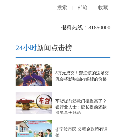
搜索
|
邮箱
|
收藏
报料热线：81850000
24小时
新闻点击榜
8万元成交！鄞江镇的这场交
流会将影响国内锦鲤的价格
车贷提前还款门槛提高了？
银行业人士：延长提前还款
期限是大趋势
@宁波市民 公积金政策有调
整