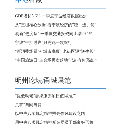
GDP增长5.6%!一季度宁波经济数据出炉
从"三组核心数据"看宁波经济的"稳、进、优"
刷新"进度条" 一季度交通投资同比增29.1%
宁波“带押过户”只需跑一次银行
"新消费场景"+"城市底蕴" 老街区迎"逆生长"
"中国旅游日"主会场再次落地宁波 有何亮点？
明州论坛
/
甬城晨笔
“提低助老”志愿服务项目值得推广
贵在“自问自答”
以中央八项规定精神照亮作风建设之路
用中央八项规定精神塑造党员干部良好形象