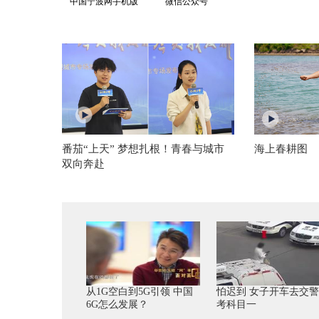
中国宁波网手机版
微信公众号
番茄“上天” 梦想扎根！青春与城市
海上春耕图
双向奔赴
从1G空白到5G引领 中国
怕迟到 女子开车去交
6G怎么发展？
考科目一