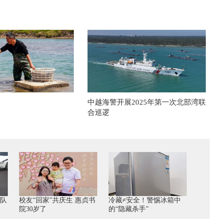
中越海警开展2025年第一次北部湾联
合巡逻
警队
校友“回家”共庆生 惠贞书
冷藏≠安全！警惕冰箱中
院30岁了
的“隐藏杀手”